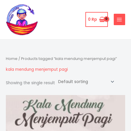
Skip
to
content
0
Rp
Home
/ Products tagged “kala mendung menjemput pagi”
kala mendung menjemput pagi
Showing the single result