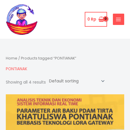
Skip
to
content
0
Rp
Home
/ Products tagged “PONTIANAK”
PONTIANAK
Showing all 4 results