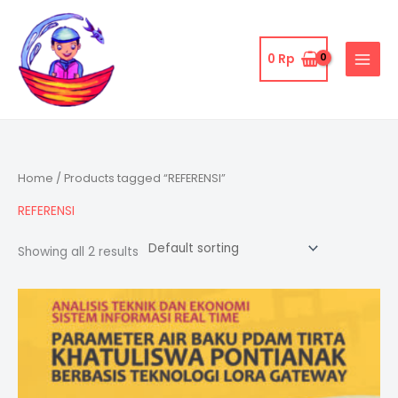
Skip
to
content
0
Rp
Home
/ Products tagged “REFERENSI”
REFERENSI
Showing all 2 results