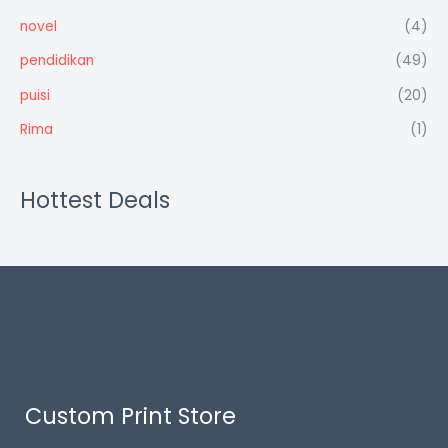
novel
(4)
pendidikan
(49)
puisi
(20)
Rima
(1)
Hottest Deals
Custom Print Store