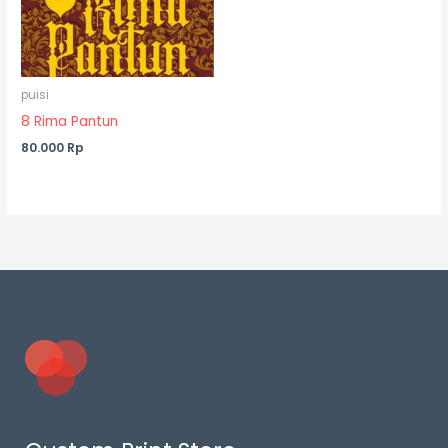
puisi
8 Rima Pantun
80.000
Rp