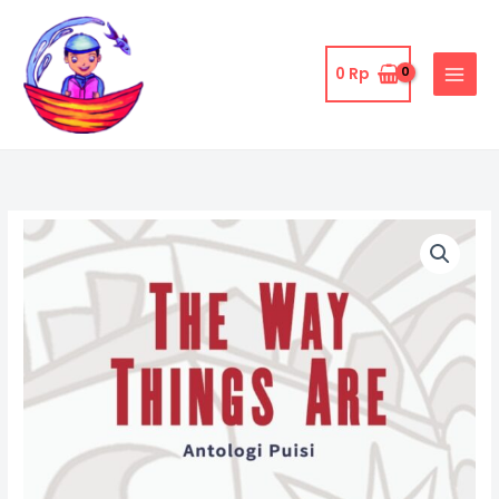
Skip
to
content
0
Rp
The
Way
Things
Are:
Antologi
Puisi
quantity