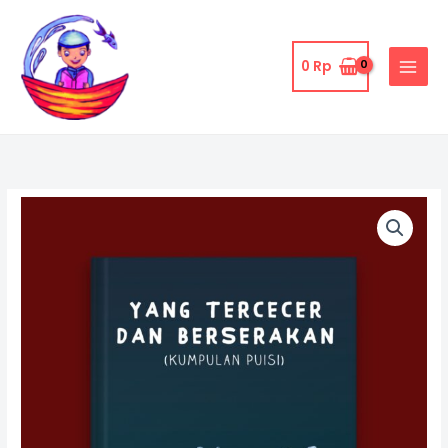
Skip
to
content
0
Rp
Yang
Tercecer
Berserakan:
Kumpulan
Puisi
quantity