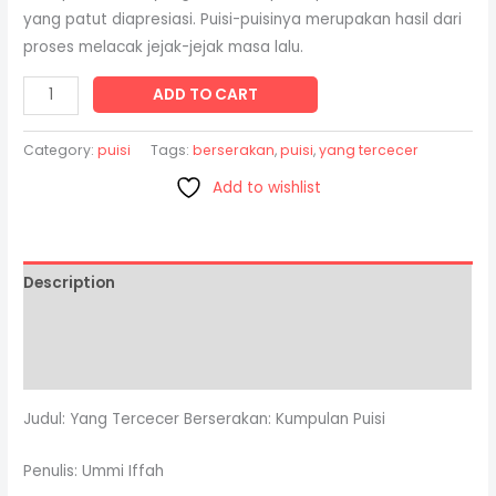
yang patut diapresiasi. Puisi-puisinya merupakan hasil dari
proses melacak jejak-jejak masa lalu.
ADD TO CART
Category:
puisi
Tags:
berserakan
,
puisi
,
yang tercecer
Add to wishlist
Description
Additional information
Reviews (0)
Judul: Yang Tercecer Berserakan: Kumpulan Puisi
Penulis: Ummi Iffah